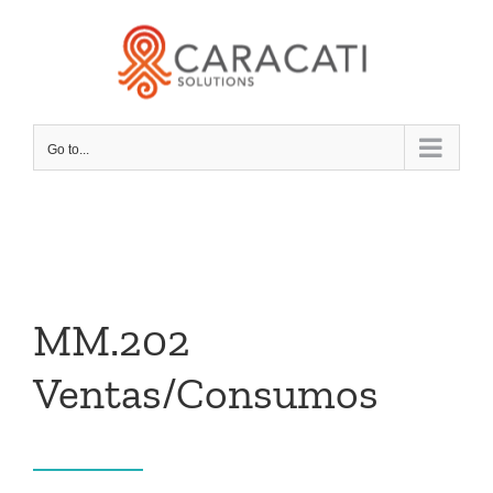
Skip
to
content
Go to...
MM.202
Ventas/Consumos