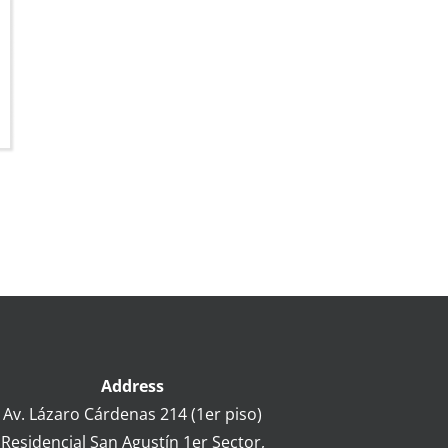
Address
Av.
Lázaro Cárdenas 214 (1er piso)
Residencial San Agustín 1er Sector,